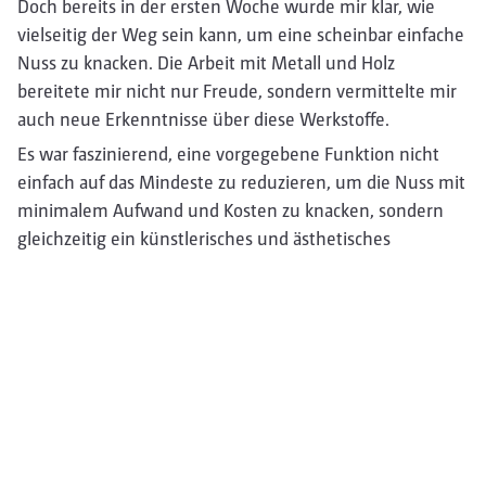
Doch bereits in der ersten Woche wurde mir klar, wie
vielseitig der Weg sein kann, um eine scheinbar einfache
Nuss zu knacken. Die Arbeit mit Metall und Holz
bereitete mir nicht nur Freude, sondern vermittelte mir
auch neue Erkenntnisse über diese Werkstoffe.
Es war faszinierend, eine vorgegebene Funktion nicht
einfach auf das Mindeste zu reduzieren, um die Nuss mit
minimalem Aufwand und Kosten zu knacken, sondern
gleichzeitig ein künstlerisches und ästhetisches
Designerstück zu schaffen, das dennoch seine
grundlegende Aufgabe als Nussknacker erfüllt.
Die Zusammenarbeit mit Nicolai Neubert und Matthias
Lipeck verlief ausgezeichnet. Das erhaltene Feedback war
stets hilfreich und trug maßgeblich dazu bei, den
Designprozess zu verbessern. Auch theoretische Inputs
konnte ich auf einige Aspekte anwenden. Vielen Dank
dafür.