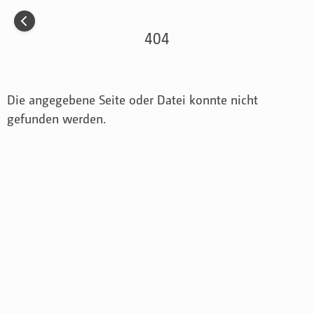
Menü
Incom Dessau
404
Incom ist die Kommunikations-Plattform der
Hochschule Anhalt
Fachbereich Design
mehr erfahren
Registrieren
Einloggen
Die angegebene Seite oder Datei konnte nicht
gefunden werden.