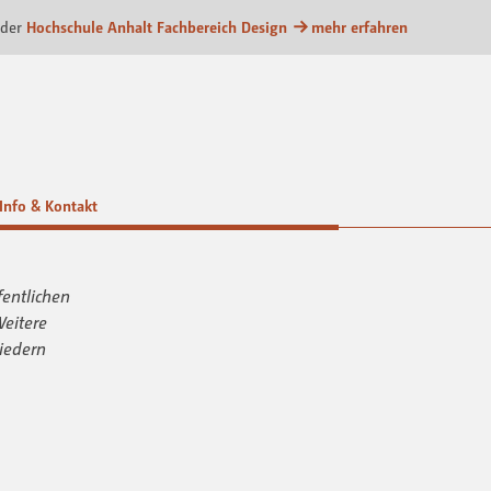
form
 der
Hochschule Anhalt Fachbereich Design
mehr erfahren
Info & Kontakt
fentlichen
Weitere
iedern