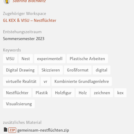
Sabrina Blochwitz
Zugehöriger Workspace
GL KEX & VISU – Nestflüchter
Entstehungszeitraum
Sommersemester 2023
Keywords
VISU
Nest
experimentell
Plastische Arbeiten
Digital Drawing
Skizzieren
Großformat
digital
virtuelle Realität
vr
Kombinierte Grundlagenlehre
Nestflüchter
Plastik
Holzfigur
Holz
zeichnen
kex
Visualisierung
zusätzliches Material
gemeinsam-nestflüchten.zip
ZIP