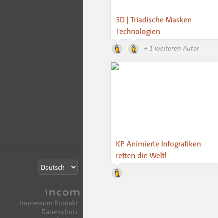
3D | Triadische Masken
Technologien
+ 1 weiteren Autor
KP Animierte Infografiken
retten die Welt!
Incom
Impressum
Kontakt
Datenschutz