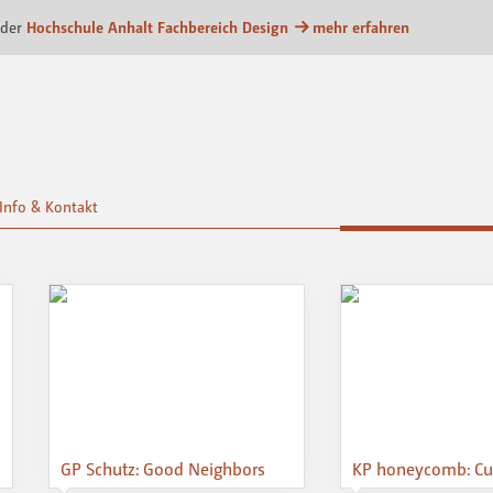
form
 der
Hochschule Anhalt Fachbereich Design
mehr erfahren
Info & Kontakt
GP Schutz: Good Neighbors
KP honeycomb: Cur