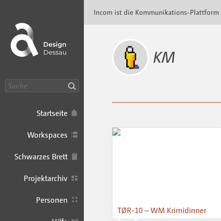
Incom Dessau · Incom Kommunikationsplatt
Incom ist die Kommunikations-Plattform
KM
Suche
Startseite
Workspaces
Schwarzes Brett
Projektarchiv
Personen
TØR-10 – WM Krimidinner